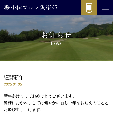
謹
賀
新
年
|
(公
お知らせ
式)
小
NEWS
松
ゴ
ル
フ
倶
謹賀新年
楽
部
2025.01.05
-
パ
新年あけましておめでとうございます。
ブ
皆様におかれましては健やかに新しい年をお迎えのことと
リ
お慶び申し上げます。