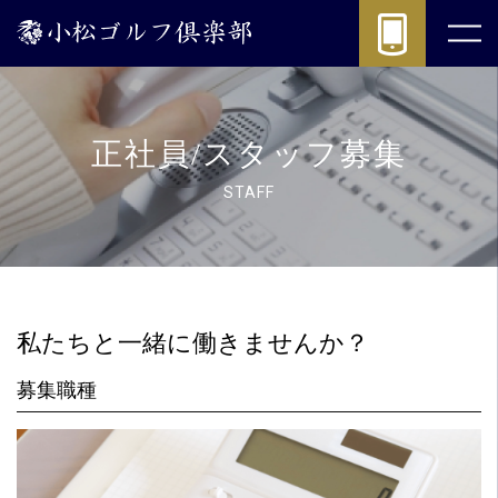
採
用
情
報
|
(公
正社員/スタッフ募集
式)
小
STAFF
松
ゴ
ル
フ
倶
私たちと一緒に働きませんか？
楽
部
募集職種
-
パ
ブ
リ