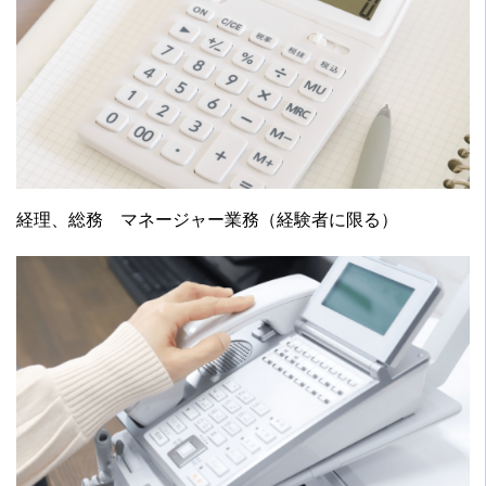
ッ
ク
コ
ー
ス-
経理、総務 マネージャー業務（経験者に限る）