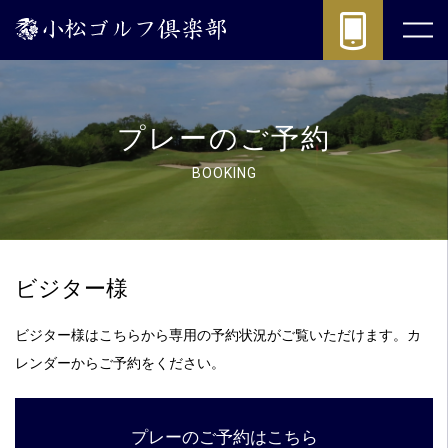
プ
レ
ー
の
ご
予
プレーのご予約
約
|
BOOKING
(公
式)
小
松
ビジター様
ゴ
ル
フ
ビジター様はこちらから専用の予約状況がご覧いただけます。カ
倶
レンダーからご予約をください。
楽
部
-
プレーのご予約はこちら