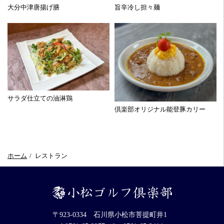
大分中津唐揚げ膳
旨辛冷し担々麺
サラダ仕立ての油淋鶏
倶楽部オリジナル能登豚カリー
ホーム
レストラン
〒923-0334 石川県小松市菩提町井1