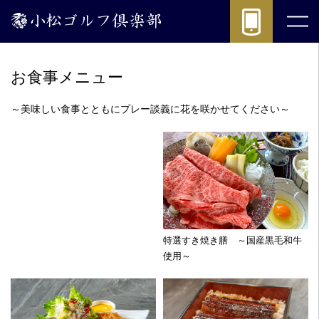
レ
ス
レストラン
ト
ラ
RESTAURANT
ン
お食事メニュー
メ
ニ
～美味しい食事とともにプレー談義に花を咲かせてください～
ュ
ー
|
(公
式)
小
松
ゴ
特選すき焼き膳 ～国産黒毛和牛
ル
使用～
フ
倶
楽