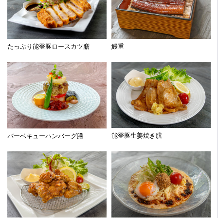
部
-
パ
ブ
リ
たっぷり能登豚ロースカツ膳
鰻重
ッ
ク
コ
ー
ス-
能登豚生姜焼き膳
バーベキューハンバーグ膳