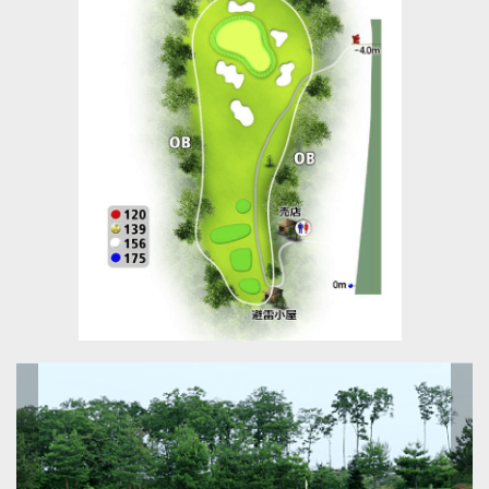
リ
ッ
ク
コ
ー
ス-