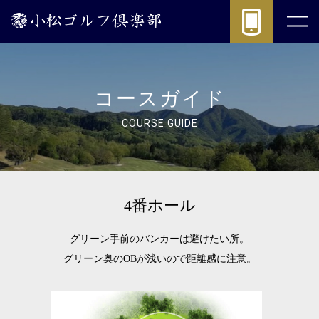
4
番
ホ
ー
ル
|
コースガイド
(公
式)
COURSE GUIDE
小
松
ゴ
ル
4番ホール
フ
倶
楽
グリーン手前のバンカーは避けたい所。
部
グリーン奥のOBが浅いので距離感に注意。
-
パ
ブ